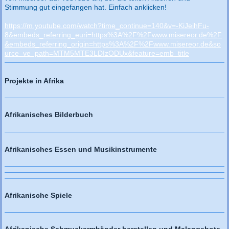
Stimmung gut eingefangen hat. Einfach anklicken!
https://m.youtube.com/watch?time_continue=140&v=-KiJeihFu-
8&embeds_referring_euri=https%3A%2F%2Fwww.misereor.de%2F
&embeds_referring_origin=https%3A%2F%2Fwww.misereor.de&so
urce_ve_path=MTM5MTE3LDIzODUx&feature=emb_title
Projekte in Afrika
Afrikanisches Bilderbuch
Afrikanisches Essen und Musikinstrumente
Afrikanische Spiele