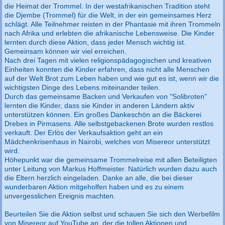
die Heimat der Trommel. In der westafrikanischen Tradition steht
die Djembe (Trommel) für die Welt, in der ein gemeinsames Herz
schlägt. Alle Teilnehmer reisten in der Phantasie mit ihren Trommeln
nach Afrika und erlebten die afrikanische Lebensweise. Die Kinder
lernten durch diese Aktion, dass jeder Mensch wichtig ist.
Gemeinsam können wir viel erreichen.
Nach drei Tagen mit vielen religionspädagogischen und kreativen
Einheiten konnten die Kinder erfahren, dass nicht alle Menschen
auf der Welt Brot zum Leben haben und wie gut es ist, wenn wir die
wichtigsten Dinge des Lebens miteinander teilen.
Durch das gemeinsame Backen und Verkaufen von "Solibroten"
lernten die Kinder, dass sie Kinder in anderen Ländern aktiv
unterstützen können. Ein großes Dankeschön an die Bäckerei
Drebes in Pirmasens. Alle selbstgebackenen Brote wurden restlos
verkauft. Der Erlös der Verkaufsaktion geht an ein
Mädchenkrisenhaus in Nairobi, welches von Misereor unterstützt
wird.
Höhepunkt war die gemeinsame Trommelreise mit allen Beteiligten
unter Leitung von Markus Hoffmeister. Natürlich wurden dazu auch
die Eltern herzlich eingeladen. Danke an alle, die bei dieser
wunderbaren Aktion mitgeholfen haben und es zu einem
unvergesslichen Ereignis machten.
Beurteilen Sie die Aktion selbst und schauen Sie sich den Werbefilm
von Misereor auf YouTube an, der die tollen Aktionen und