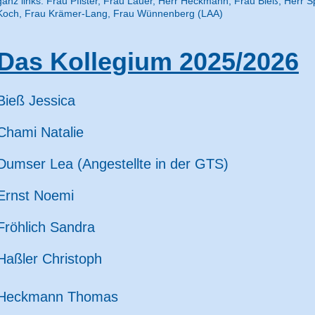
ganz links: Frau Pfister, Frau Lauer, Herr Heckmann, Frau Bieß, Herr S
Koch, Frau Krämer-Lang, Frau Wünnenberg (LAA)
Das Kollegium 2025/2026
Bieß Jessica
Chami Natalie
Dumser Lea (Angestellte in der GTS)
Ernst Noemi
Fröhlich Sandra
Haßler Christoph
Heckmann Thomas