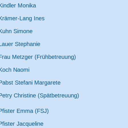
Kindler Monika
Krämer-Lang Ines
Kuhn Simone
Lauer Stephanie
Frau Metzger (Frühbetreuung)
Koch Naomi
Pabst Stefani Margarete
Petry Christine (Spätbetreuung)
Pfister Emma (FSJ)
Pfister Jacqueline