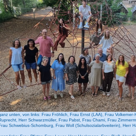
ganz unten, von links: Frau Fröhlich, Frau Ernst (LAA), Frau Volkemer
Ruprecht, Herr Schwarzmüller, Frau Pabst, Frau Chami, Frau Zimmerma
Frau Schwebius-Schomburg, Frau Woll (Schulsozialarbveiterin), Herr H